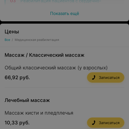
Реабилитация пациентов с сердечно-
сосудистой патологией
Показать ещё
Реабилитация пожилых пациентов
Реабилитация пациентов после операции
Цены
на щитовидной и паращитовидных железах
Все
/
Медицинская реабилитация
Психотерапевтическая помощь
Реабилитация при болезнях костно-
Массаж
/
Классический массаж
мышечной системы
Общий классический массаж (у взрослых)
Реабилитация пациентов с неврологической
патологией
66,92 руб.
Записаться
Реабилитация пациентов после
эндопротезирования суставов
Лечебный массаж
Реабилитация пациентов кардиологического
профиля
Массаж кисти и пледплечья
Реабилитация пациентов
10,33 руб.
Записаться
общеоздоровительного профиля