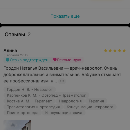
Показать ещё
Общие противопоказания к реабилитации:
Злокачественные заболевания на поздних стадиях
Отзывы
2
процесса
Тяжелые неврозы и расстройство личности с
Алина
нарушениями поведения, агрессивным поведением
5 апреля 2019
Отзыв подтвержден
Рекомендую
Зондовое питание
Гордон Наталья Васильевна — врач-невролог. Очень 
Вегетативное состояние
доброжелательная и внимательная. Бабушка отмечает 
ее профессионализм, н...
Наши программы:
Гордон Н. В. - Невролог
Карпенков К. М. - Ортопед • Травматолог
Реабилитация пациентов после острых заболеваний
Костив А. М. - Терапевт
Неврология
Терапия
и травм, в амбулаторных условиях, условиях
Травматология и ортопедия
Консультации невролога
дневного стационара, и стационара с
Прием ортопеда
Консультация врача
круглосуточным пребыванием. Уход за пациентами,
у которых отсутствует реабилитационный
потенциал;