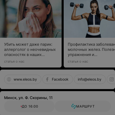
Программа реабилитации для пациентов, перенесших
коронавирусную инфекцию, в том числе
Убить может даже парик:
Профилактика заболева
внебольничную пневмонию, ассоциированную с Covid-
аллерголог о неочевидных
молочных желез. Полез
19.
опасностях в наших
упражнения и
квартирах
рекомендации специали
статья о нас
статья о нас
Цель программы:
профилактика заболеваний дыхательной системы,
www.eleos.by
Facebook
info@eleos.by
особенно после перенесенной пневмонии;
реабилитационная терапия органов и систем
(дыхательной, сердечно-сосудистой, нервной,
Минск, ул. Ф. Скорины, 11
эндокринной, опорно-двигательной и др.),
ДО 16:00
МАРШРУТ
пострадавших после перенесенной вирусной
инфекции;