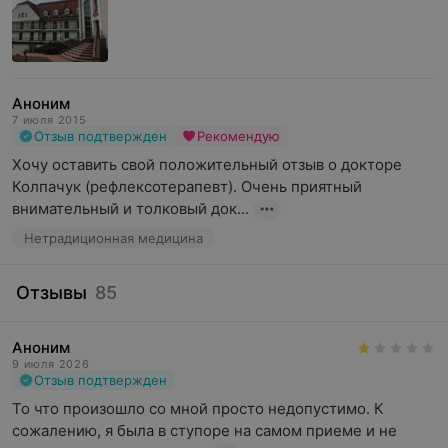
SPA-терапия;
Корпоративное медицинское обслуживание для
руководителей и персонала;
Аноним
Программа «Детокс»;
7 июля 2015
Отзыв подтвержден
Рекомендую
Индивидуальная программа реабилитации.
Хочу оставить свой положительный отзыв о докторе 
Колпачук (рефлексотерапевт). Очень приятный 
Провести качественную реабилитацию в домашних
внимательный и толковый док...
условиях крайне сложно.
Нетрадиционная медицина
Медицинский центр «Элеос» использует новые
реабилитационные технологии, оснащен
Отзывы
85
современным оборудованием:
аппараты кинезотерапии, эрготерапии для
Аноним
9 июля 2026
восстановления утраченных функций конечности
Отзыв подтвержден
и мелкой моторики,
То что произошло со мной просто недопустимо. К 
робототехнические комплексы для освоения
сожалению, я была в ступоре на самом приеме и не 
навыков ходьбы, ранней вертикализации.